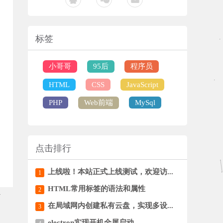
标签
小哥哥
95后
程序员
HTML
CSS
JavaScript
PHP
Web前端
MySql
点击排行
上线啦！本站正式上线测试，欢迎访...
1
HTML常用标签的语法和属性
2
在局域网内创建私有云盘，实现多设...
3
electron实现开机全屏启动...