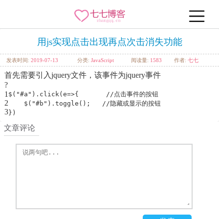
用js实现点击出现再点次击消失功能
发表时间:
2019-07-13
分类:
JavaScript
阅读量:
1583
作者:
七七
首先需要引入jquery文件，该事件为jquery事件
?
1
$(
"#a"
).click(e=>{
//点击事件的按钮
2
$(
"#b"
).toggle();
//隐藏或显示的按钮
3
})
文章评论